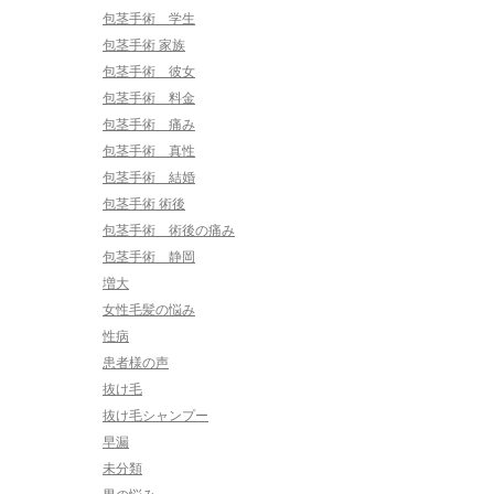
包茎手術 学生
包茎手術 家族
包茎手術 彼女
包茎手術 料金
包茎手術 痛み
包茎手術 真性
包茎手術 結婚
包茎手術 術後
包茎手術 術後の痛み
包茎手術 静岡
増大
女性毛髪の悩み
性病
患者様の声
抜け毛
抜け毛シャンプー
早漏
未分類