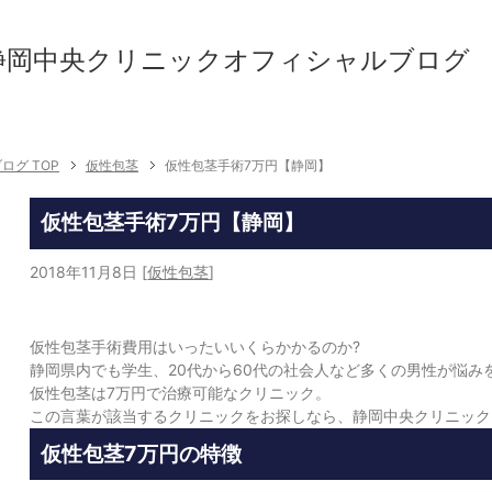
静岡中央クリニックオフィシャルブログ
グ TOP
仮性包茎
仮性包茎手術7万円【静岡】
仮性包茎手術7万円【静岡】
2018年11月8日
[
仮性包茎
]
仮性包茎手術費用はいったいいくらかかるのか?
静岡県内でも学生、20代から60代の社会人など多くの男性が悩み
仮性包茎は7万円で治療可能なクリニック。
この言葉が該当するクリニックをお探しなら、静岡中央クリニック
仮性包茎7万円の特徴