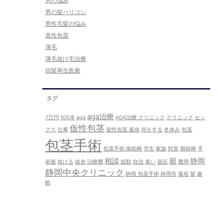
男の悩み
男の髪ハリコシ
男性毛髪の悩み
真性包茎
薄毛
薄毛抜け毛治療
頭髪再生医療
タグ
aga治療
7万円
100本
aga
AGA治療 クリニック
クリニック
セッ
仮性包茎
クス
仕事
仮性包茎 風俗
何をする
冬休み
包茎
包茎手術
包茎手術 御前崎
学生
家族
対策
御前崎
手
相談
親
静岡
術後
抜ける
抜糸
治療費
総額
自信
臭い
葵区
費用
静岡中央クリニック
静岡 包茎手術
静岡市
風俗
髪
麻
酔