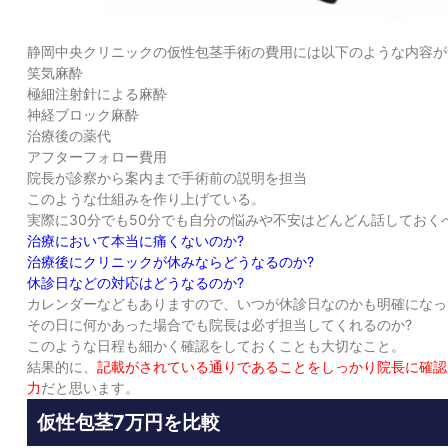
静岡中央クリニックの仮性包茎手術の費用には以下のような内容が
笑気麻酔
極細注射針による麻酔
神経ブロック麻酔
治療後の薬代
アフターフォロー費用
院長が診察から案内まで手術前の説明を担当
このような仕組みを作り上げている。
実際に30分でも50分でも自分の悩みや不安はどんどん話しておく
治療において本当に痛くないのか?
治療後にクリニックが休みならどうなるのか?
休診日などの対応はどうなるのか?
カレンダーなどもありますので、いつが休診日なのかも明確になっ
その日に何かあった場合でも院長は必ず担当してくれるのか?
このような日程も細かく確認をしておくことも大切なこと。
結果的に、
記載がされている通りであることをしっかり院長に確認
力
だと思います。
仮性包茎7万円を比較