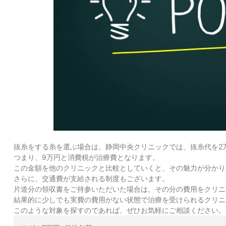
抜糸をする糸を選ぶ場合は、静岡中央クリニックでは、抜糸代を2
つまり、9万円と消費税が治療費となります。
この金額を他のクリニックと比較としていくと、その魅力が分かり
さらに、交通費が支給される制度もございます。
片道分の領収書をご持参いただいた場合は、その分の費用をクリニ
結果的に少しでも実費の費用がない状態で治療を受けられるクリニ
このような対象を探すのであれば、ぜひお気軽にご相談ください。