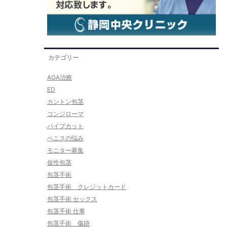
カテゴリー
AGA治療
ED
カントン包茎
コンジローマ
パイプカット
ペニスの悩み
モニター募集
仮性包茎
包茎手術
包茎手術 クレジットカード
包茎手術 セックス
包茎手術 仕事
包茎手術 傷跡