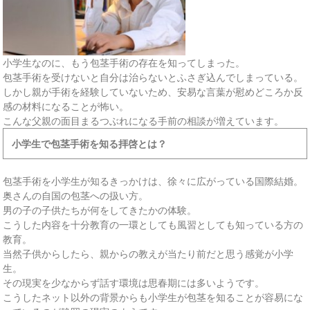
小学生なのに、もう包茎手術の存在を知ってしまった。
包茎手術を受けないと自分は治らないとふさぎ込んでしまっている。
しかし親が手術を経験していないため、安易な言葉が慰めどころか反
感の材料になることが怖い。
こんな父親の面目まるつぶれになる手前の相談が増えています。
小学生で包茎手術を知る拝啓とは？
包茎手術を小学生が知るきっかけは、徐々に広がっている国際結婚。
奥さんの自国の包茎への扱い方。
男の子の子供たちが何をしてきたかの体験。
こうした内容を十分教育の一環としても風習としても知っている方の
教育。
当然子供からしたら、親からの教えが当たり前だと思う感覚が小学
生。
その現実を少なからず話す環境は思春期には多いようです。
こうしたネット以外の背景からも小学生が包茎を知ることが容易にな