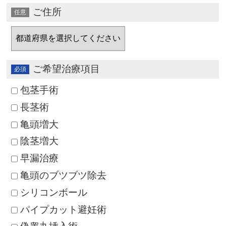
ご住所
ご希望治療項目
包茎手術
長茎術
亀頭増大
陰茎増大
早漏治療
亀頭のブツブツ除去
シリコンボール
パイプカット避妊術