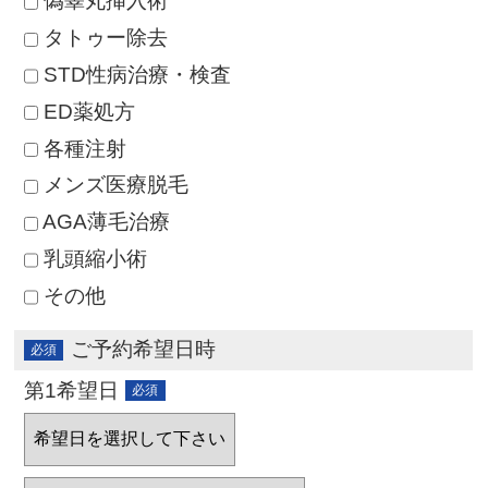
偽睾丸挿入術
タトゥー除去
STD性病治療・検査
ED薬処方
各種注射
メンズ医療脱毛
AGA薄毛治療
乳頭縮小術
その他
ご予約希望日時
第1希望日