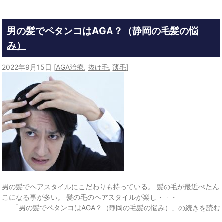
男の髪でペタンコはAGA？（静岡の毛髪の悩
み）
2022年9月15日
[
AGA治療
,
抜け毛
,
薄毛
]
男の髪でヘアスタイルにこだわりも持っている。 髪の毛が最近ぺたん
こになる事が多い。 髪の毛のヘアスタイルが楽し・・・
「男の髪でペタンコはAGA？（静岡の毛髪の悩み）」の続きを読む