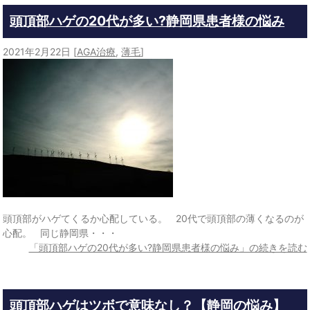
頭頂部ハゲの20代が多い?静岡県患者様の悩み
2021年2月22日
[
AGA治療
,
薄毛
]
頭頂部がハゲてくるか心配している。 20代で頭頂部の薄くなるのが
心配。 同じ静岡県・・・
「頭頂部ハゲの20代が多い?静岡県患者様の悩み」の続きを読む
頭頂部ハゲはツボで意味なし？【静岡の悩み】