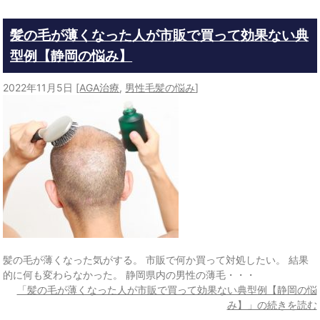
髪の毛が薄くなった人が市販で買って効果ない典
型例【静岡の悩み】
2022年11月5日
[
AGA治療
,
男性毛髪の悩み
]
髪の毛が薄くなった気がする。 市販で何か買って対処したい。 結果
的に何も変わらなかった。 静岡県内の男性の薄毛・・・
「髪の毛が薄くなった人が市販で買って効果ない典型例【静岡の悩
み】」の続きを読む