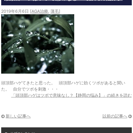
2019年6月6日
[
AGA治療
,
薄毛
]
頭頂部ハゲてきたと思った。 頭頂部ハゲに効くツボがあると聞い
た。 自分でツボを刺激・・・
「頭頂部ハゲはツボで意味なし？【静岡の悩み】」の続きを読む
新しい記事へ
以前の記事へ