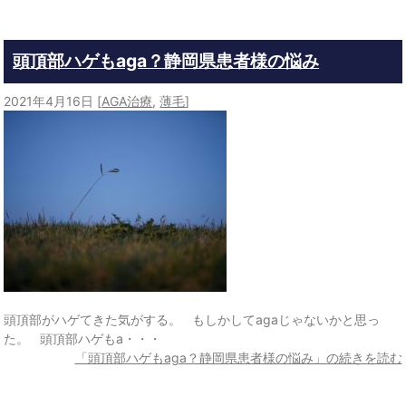
頭頂部ハゲもaga？静岡県患者様の悩み
2021年4月16日
[
AGA治療
,
薄毛
]
頭頂部がハゲてきた気がする。 もしかしてagaじゃないかと思っ
た。 頭頂部ハゲもa・・・
「頭頂部ハゲもaga？静岡県患者様の悩み」の続きを読む