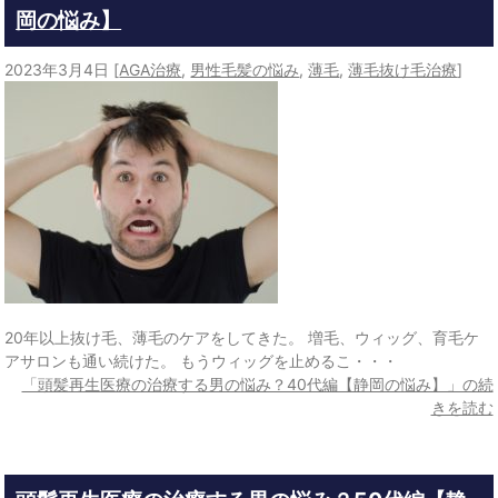
岡の悩み】
2023年3月4日
[
AGA治療
,
男性毛髪の悩み
,
薄毛
,
薄毛抜け毛治療
]
20年以上抜け毛、薄毛のケアをしてきた。 増毛、ウィッグ、育毛ケ
アサロンも通い続けた。 もうウィッグを止めるこ・・・
「頭髪再生医療の治療する男の悩み？40代編【静岡の悩み】」の続
きを読む