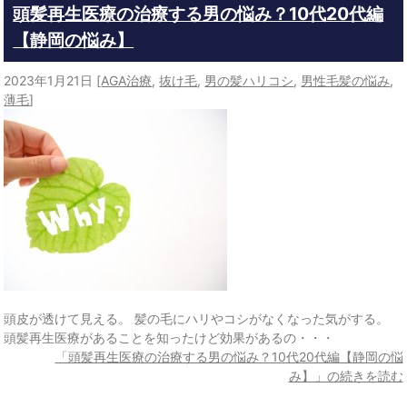
頭髪再生医療の治療する男の悩み？10代20代編
【静岡の悩み】
2023年1月21日
[
AGA治療
,
抜け毛
,
男の髪ハリコシ
,
男性毛髪の悩み
,
薄毛
]
頭皮が透けて見える。 髪の毛にハリやコシがなくなった気がする。
頭髪再生医療があることを知ったけど効果があるの・・・
「頭髪再生医療の治療する男の悩み？10代20代編【静岡の悩
み】」の続きを読む