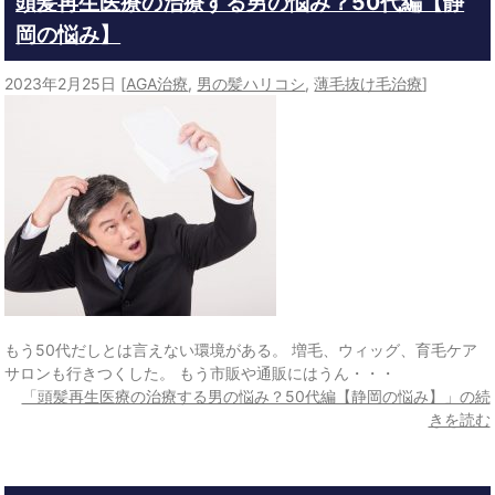
頭髪再生医療の治療する男の悩み？50代編【静
岡の悩み】
2023年2月25日
[
AGA治療
,
男の髪ハリコシ
,
薄毛抜け毛治療
]
もう50代だしとは言えない環境がある。 増毛、ウィッグ、育毛ケア
サロンも行きつくした。 もう市販や通販にはうん・・・
「頭髪再生医療の治療する男の悩み？50代編【静岡の悩み】」の続
きを読む