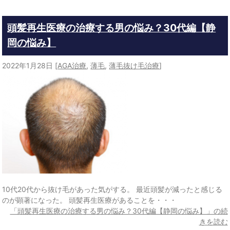
頭髪再生医療の治療する男の悩み？30代編【静
岡の悩み】
2022年1月28日
[
AGA治療
,
薄毛
,
薄毛抜け毛治療
]
10代20代から抜け毛があった気がする。 最近頭髪が減ったと感じる
のが顕著になった。 頭髪再生医療があることを・・・
「頭髪再生医療の治療する男の悩み？30代編【静岡の悩み】」の続
きを読む