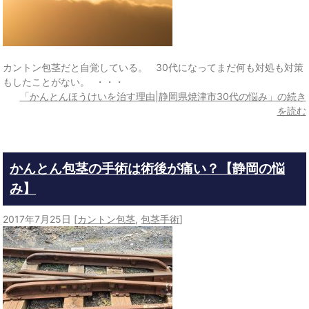
カントン包茎だと自覚している。 30代になってまだ何も対処も対策
もしたことがない。 ・・・
「かんとんほうけいを治す理由|静岡県焼津市30代の悩み」の続き
を読む
かんとん包茎の手術は術後が痛い？【静岡の悩
み】
2017年7月25日
[
カントン包茎
,
包茎手術
]