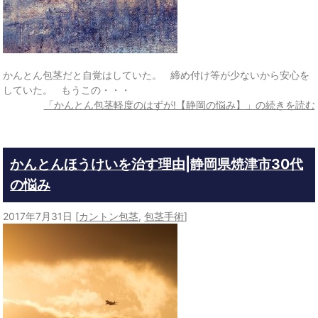
かんとん包茎だと自覚はしていた。 締め付け等が少ないから安心を
していた。 もうこの・・・
「かんとん包茎軽度のはずが!【静岡の悩み】」の続きを読む
かんとんほうけいを治す理由|静岡県焼津市30代
の悩み
2017年7月31日
[
カントン包茎
,
包茎手術
]