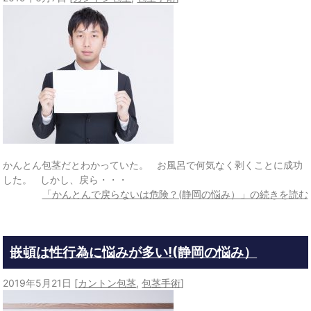
かんとん包茎だとわかっていた。 お風呂で何気なく剥くことに成功
した。 しかし、戻ら・・・
「かんとんで戻らないは危険？(静岡の悩み）」の続きを読む
嵌頓は性行為に悩みが多い!(静岡の悩み）
2019年5月21日
[
カントン包茎
,
包茎手術
]