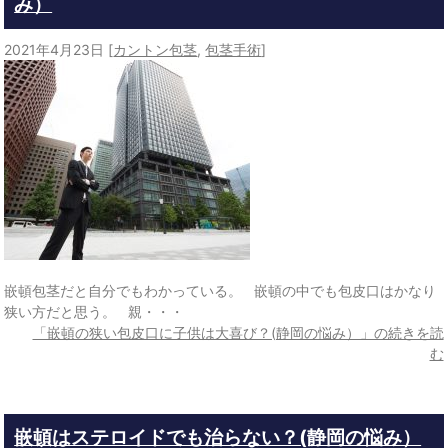
み）
2021年4月23日
[
カントン包茎
,
包茎手術
]
嵌頓包茎だと自分でもわかっている。 嵌頓の中でも包皮口はかなり
狭い方だと思う。 親・・・
「嵌頓の狭い包皮口に子供は大喜び？(静岡の悩み）」の続きを読
む
嵌頓はステロイドでも治らない？(静岡の悩み）