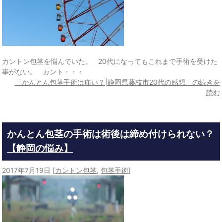
カントン包茎を悩んでいた。 20代になってもこれまで手術を受けた
事がない。 カント・・・
「かんとん包茎手術は痛い？|静岡県藤枝市20代の感想」の続きを
読む
かんとん包茎の手術は術後は締め付けられない？
【静岡の悩み】
2017年7月19日
[
カントン包茎
,
包茎手術
]