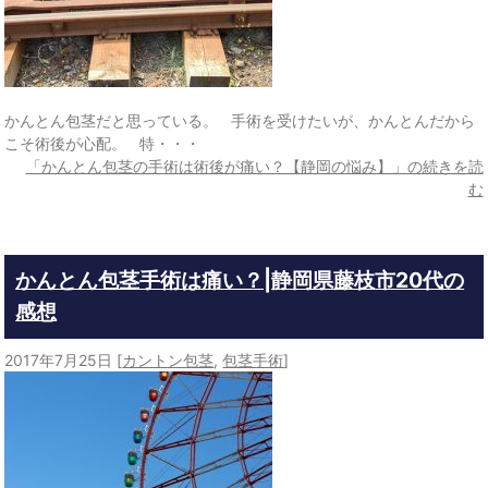
かんとん包茎だと思っている。 手術を受けたいが、かんとんだから
こそ術後が心配。 特・・・
「かんとん包茎の手術は術後が痛い？【静岡の悩み】」の続きを読
む
かんとん包茎手術は痛い？|静岡県藤枝市20代の
感想
2017年7月25日
[
カントン包茎
,
包茎手術
]