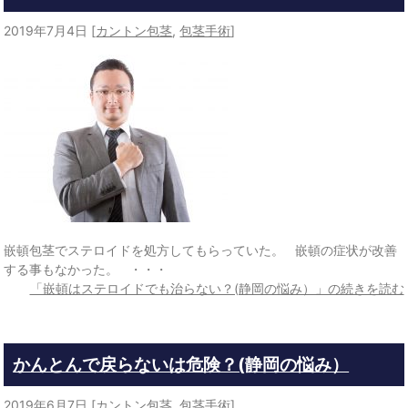
2019年7月4日
[
カントン包茎
,
包茎手術
]
嵌頓包茎でステロイドを処方してもらっていた。 嵌頓の症状が改善
する事もなかった。 ・・・
「嵌頓はステロイドでも治らない？(静岡の悩み）」の続きを読む
かんとんで戻らないは危険？(静岡の悩み）
2019年6月7日
[
カントン包茎
,
包茎手術
]