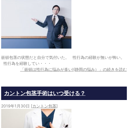
嵌頓包茎の状態だと自分で気付いた。 性行為の経験が無いが怖い。
性行為を経験してい・・・
「嵌頓は性行為に悩みが多い!(静岡の悩み）」の続きを読む
カントン包茎手術はいつ受ける？
2019年1月30日
[
カントン包茎
]