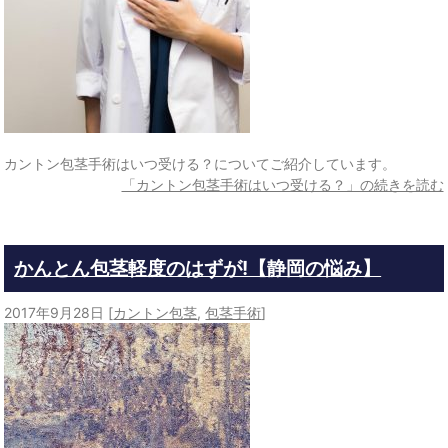
カントン包茎手術はいつ受ける？についてご紹介しています。
「カントン包茎手術はいつ受ける？」の続きを読む
かんとん包茎軽度のはずが!【静岡の悩み】
2017年9月28日
[
カントン包茎
,
包茎手術
]