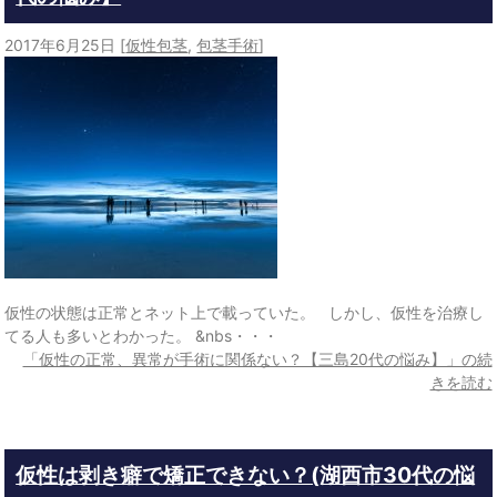
2017年6月25日
[
仮性包茎
,
包茎手術
]
仮性の状態は正常とネット上で載っていた。 しかし、仮性を治療し
てる人も多いとわかった。 &nbs・・・
「仮性の正常、異常が手術に関係ない？【三島20代の悩み】」の続
きを読む
仮性は剥き癖で矯正できない？(湖西市30代の悩