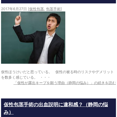
2017年6月27日
[
仮性包茎
,
包茎手術
]
仮性ほうけいだと思っている。 仮性の被る時のリスクやデメリット
を数多く感じている。 ・・・
「仮性が露出キープを願う理由（静岡の悩み）」の続きを読む
仮性包茎手術の出血説明に違和感？（静岡の悩
み）