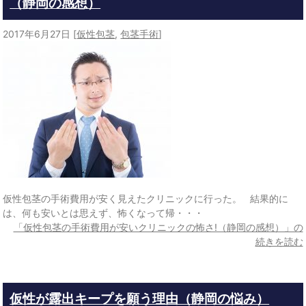
（静岡の感想）
2017年6月27日
[
仮性包茎
,
包茎手術
]
仮性包茎の手術費用が安く見えたクリニックに行った。 結果的に
は、何も安いとは思えず、怖くなって帰・・・
「仮性包茎の手術費用が安いクリニックの怖さ!（静岡の感想）」の
続きを読む
仮性が露出キープを願う理由（静岡の悩み）