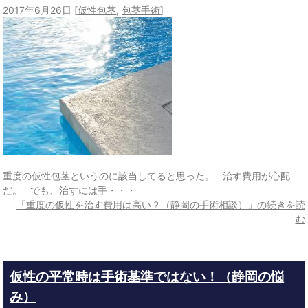
2017年6月26日
[
仮性包茎
,
包茎手術
]
重度の仮性包茎というのに該当してると思った。 治す費用が心配
だ。 でも、治すには手・・・
「重度の仮性を治す費用は高い？（静岡の手術相談）」の続きを読
む
仮性の平常時は手術基準ではない！（静岡の悩
み）