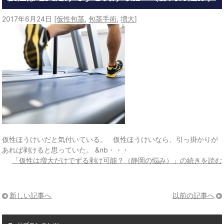
2017年6月24日
[
仮性包茎
,
包茎手術
,
増大
]
仮性ほうけいだと気付いている。 仮性ほうけいなら、引っ掛かりが
あれば剥けると思っていた。 &nb・・・
「仮性は増大だけでずる剥け可能？（静岡の悩み）」の続きを読む
新しい記事へ
以前の記事へ