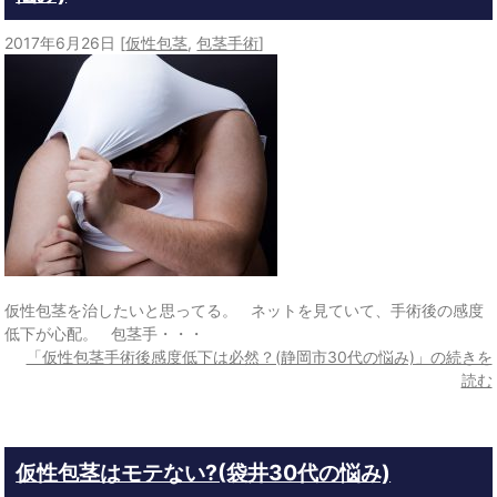
2017年6月26日
[
仮性包茎
,
包茎手術
]
仮性包茎を治したいと思ってる。 ネットを見ていて、手術後の感度
低下が心配。 包茎手・・・
「仮性包茎手術後感度低下は必然？(静岡市30代の悩み)」の続きを
読む
仮性包茎はモテない?(袋井30代の悩み)