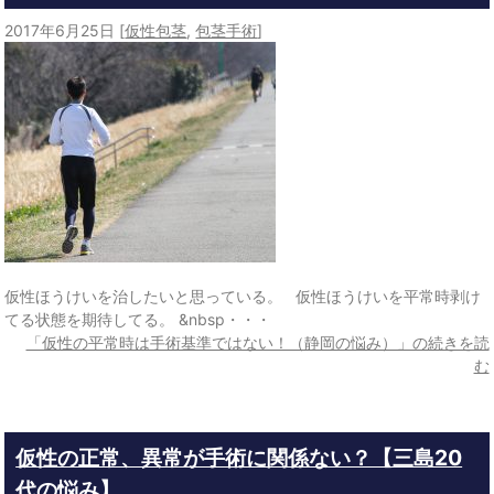
2017年6月25日
[
仮性包茎
,
包茎手術
]
仮性ほうけいを治したいと思っている。 仮性ほうけいを平常時剥け
てる状態を期待してる。 &nbsp・・・
「仮性の平常時は手術基準ではない！（静岡の悩み）」の続きを読
む
仮性の正常、異常が手術に関係ない？【三島20
代の悩み】