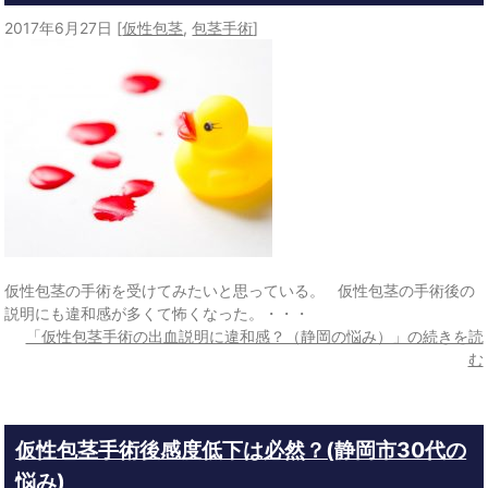
2017年6月27日
[
仮性包茎
,
包茎手術
]
仮性包茎の手術を受けてみたいと思っている。 仮性包茎の手術後の
説明にも違和感が多くて怖くなった。・・・
「仮性包茎手術の出血説明に違和感？（静岡の悩み）」の続きを読
む
仮性包茎手術後感度低下は必然？(静岡市30代の
悩み)