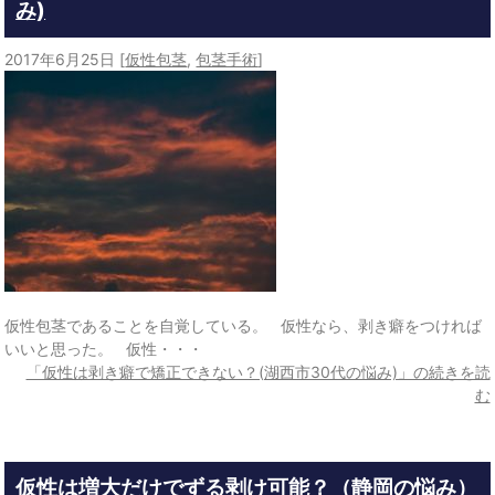
み)
2017年6月25日
[
仮性包茎
,
包茎手術
]
仮性包茎であることを自覚している。 仮性なら、剥き癖をつければ
いいと思った。 仮性・・・
「仮性は剥き癖で矯正できない？(湖西市30代の悩み)」の続きを読
む
仮性は増大だけでずる剥け可能？（静岡の悩み）