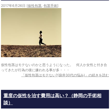
2017年6月26日
[
仮性包茎
,
包茎手術
]
仮性包茎はモテないのかと思うようになった。 何人か女性と付き合
ってきたが行為の後に嫌われる事が多・・・
「仮性包茎はモテない?(袋井30代の悩み)」の続きを読む
重度の仮性を治す費用は高い？（静岡の手術相
談）