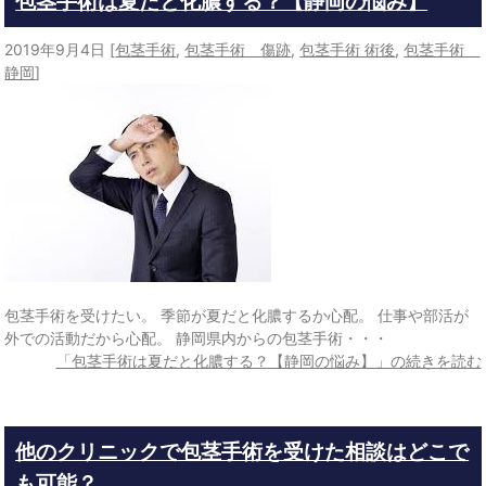
包茎手術は夏だと化膿する？【静岡の悩み】
2019年9月4日
[
包茎手術
,
包茎手術 傷跡
,
包茎手術 術後
,
包茎手術
静岡
]
包茎手術を受けたい。 季節が夏だと化膿するか心配。 仕事や部活が
外での活動だから心配。 静岡県内からの包茎手術・・・
「包茎手術は夏だと化膿する？【静岡の悩み】」の続きを読む
他のクリニックで包茎手術を受けた相談はどこで
も可能？