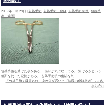
跡相談】
2019年10月28日
[
包茎手術
,
包茎手術 傷跡
,
包茎手術 術後
,
包茎手
術 静岡
]
包茎手術を受けた事がある。 傷跡が気になってる。 溶ける糸という
種類を使った記憶がある。 包茎手術後の傷跡を気・・・
「包茎手術で吸収される糸は傷が汚い？【静岡の傷跡相談】」の続
きを読む