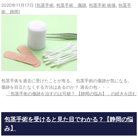
2020年11月17日
[
包茎手術
,
包茎手術 傷跡
,
包茎手術 術後
,
包茎手
術 静岡
]
包茎手術を過去に受けたことが有る。 包茎手術の傷跡が気になる。
傷跡を目立たなくする方法はあるのか？ 過去の包・・・
「包茎手術の傷跡を治すのは可能？ 【静岡の悩み】」の続きを読む
包茎手術を受けると見た目でわかる？【静岡の悩
み】