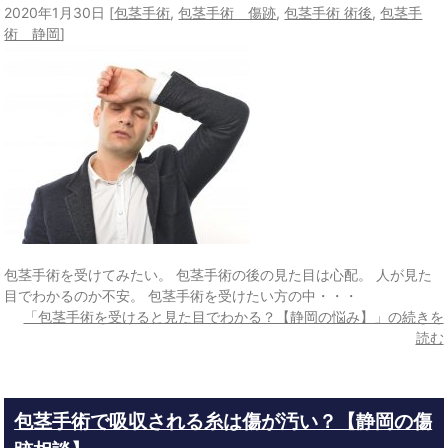
2020年1月30日
[
包茎手術
,
包茎手術 傷跡
,
包茎手術 術後
,
包茎手
術 静岡
]
包茎手術を受けてみたい。 包茎手術の後の見た目は心配。 人が見た
目でわかるのか不安。 包茎手術を受けたい方の中・・・
「包茎手術を受けると見た目でわかる？【静岡の悩み】」の続きを
読む
包茎手術で吸収される糸は傷が汚い？【静岡の傷