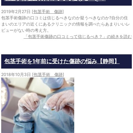
2019年2月27日
[
包茎手術 傷跡
]
包茎手術傷跡の口コミは信じるべきなのか疑うべきなのか?自分の住
まいのエリアの近くにあるクリニックの情報を調べたらあまりいいレ
ビューがない時の考え方。
「包茎手術傷跡の口コミって信じるべき？」の続きを読む
包茎手術を1年前に受けた傷跡の悩み【静岡】
2018年10月3日
[
包茎手術 傷跡
]