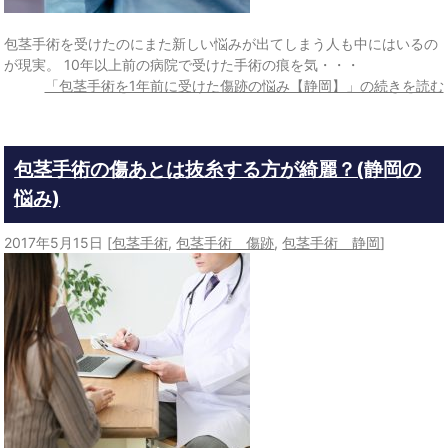
包茎手術を受けたのにまた新しい悩みが出てしまう人も中にはいるの
が現実。 10年以上前の病院で受けた手術の痕を気・・・
「包茎手術を1年前に受けた傷跡の悩み【静岡】」の続きを読む
包茎手術の傷あとは抜糸する方が綺麗？(静岡の
悩み)
2017年5月15日
[
包茎手術
,
包茎手術 傷跡
,
包茎手術 静岡
]