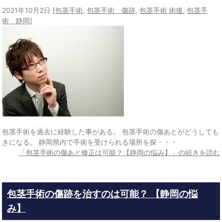
2021年10月2日
[
包茎手術
,
包茎手術 傷跡
,
包茎手術 術後
,
包茎手
術 静岡
]
包茎手術を過去に経験した事がある。 包茎手術の傷あとがどうしても
きになる。 静岡県内で手術を受けられる場所を探・・・
「包茎手術の傷あと修正は可能？【静岡の悩み】」の続きを読む
包茎手術の傷跡を治すのは可能？ 【静岡の悩
み】