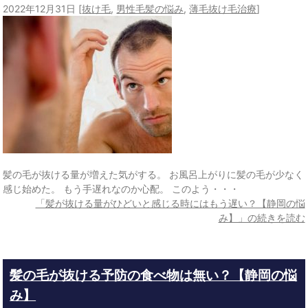
2022年12月31日
[
抜け毛
,
男性毛髪の悩み
,
薄毛抜け毛治療
]
髪の毛が抜ける量が増えた気がする。 お風呂上がりに髪の毛が少なく
感じ始めた。 もう手遅れなのか心配。 このよう・・・
「髪が抜ける量がひどいと感じる時にはもう遅い？【静岡の悩
み】」の続きを読む
髪の毛が抜ける予防の食べ物は無い？【静岡の悩
み】