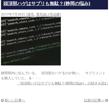
頭頂部ハゲはサプリも無駄？(静岡の悩み)
2017年7月26日
[
薄毛
,
薄毛抜け毛治療
]
静岡県内に住んでいる。 頭頂部がハゲるのが怖い。 サプリメント
を購入していた。 &・・・
「頭頂部ハゲはサプリも無駄？(静岡の悩み)」の続きを読む
新しい記事へ
以前の記事へ